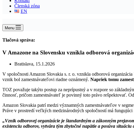
Kontakt
Členská zóna
EN
Menu
Tlačová správa:
V Amazone na Slovensku vznikla odborová organizáci
Bratislava, 15.1.2026
V spoločnosti Amazon Slovakia s. r. o. vznikla odborová organizáci
vznik bol zamestnávateľovi riadne oznámený.
Napriek tomu zamestn
TOZ považuje takýto postup za neprípustný a v rozpore so základný
činnosť, pričom zamestnávateľ je povinný toto právo rešpektovať. 
Amazon Slovakia patrí medzi významných zamestnávateľov v segmente 
Práve v prostredí veľkých medzinárodných spoločností má fungujúci 
„Vznik odborovej organizácie je štandardným a zákonným prejavom v
existenciu odborov, vytvára tým zbytočné napätie a posúva situáciu 