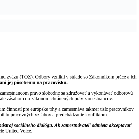
vému zväzu (TOZ). Odbory vznikli v súlade so Zákonníkom práce a ich
ni jej pôsobeniu na pracovisku.
uje zamestnancom právo slobodne sa združovať a vykonávať odborovú
m, ale zásahom do zákonom chránených práv zamestnancov.
 činností pre európske trhy a zamestnáva takmer tisíc pracovníkov.
bilitu pracovných vzťahov a predchádzanie konfliktom.
nástroj sociálneho dialógu. Ak zamestnávateľ odmieta akceptovať
ie United Voice.