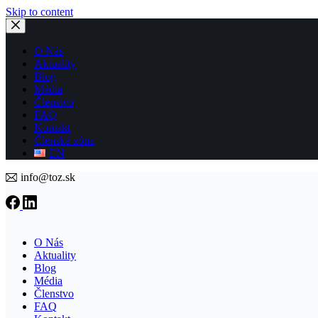
Skip to content
O Nás
Aktuality
Blog
Média
Členstvo
FAQ
Kontakt
Členská zóna
EN
info@toz.sk
O Nás
Aktuality
Blog
Média
Členstvo
FAQ