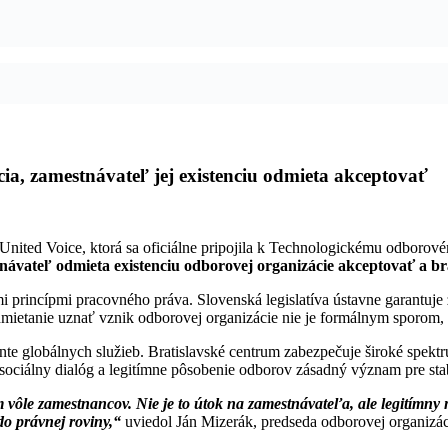
a, zamestnávateľ jej existenciu odmieta akceptovať
a United Voice, ktorá sa oficiálne pripojila k Technologickému odboro
ávateľ odmieta existenciu odborovej organizácie akceptovať a brá
mi princípmi pracovného práva. Slovenská legislatíva ústavne garant
Odmietanie uznať vznik odborovej organizácie nie je formálnym sporo
globálnych služieb. Bratislavské centrum zabezpečuje široké spektrum
sociálny dialóg a legitímne pôsobenie odborov zásadný význam pre sta
ôle zamestnancov. Nie je to útok na zamestnávateľa, ale legitímny 
do právnej roviny,“
uviedol Ján Mizerák, predseda odborovej organizác