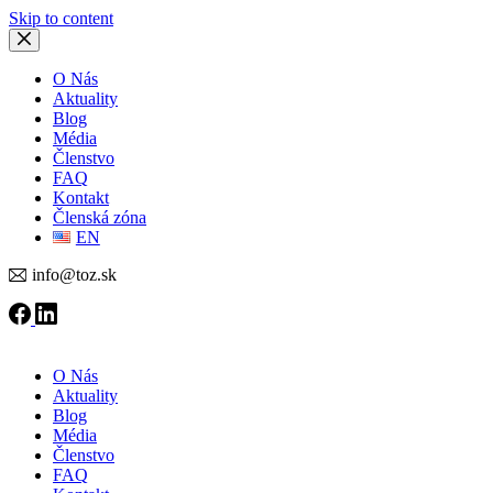
Skip to content
O Nás
Aktuality
Blog
Média
Členstvo
FAQ
Kontakt
Členská zóna
EN
info@toz.sk
O Nás
Aktuality
Blog
Média
Členstvo
FAQ